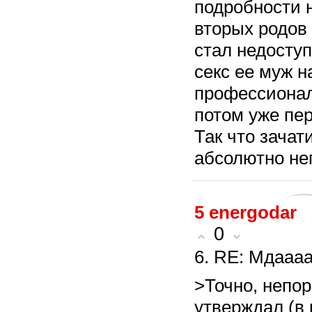
подробности н
вторых родов
стал недоступ
секс ее муж н
профессионал
потом уже пер
Так что зачат
абсолютно не
5
energodar
0
6. RE: Мдаааа
>Точно, непо
утверждал (в 