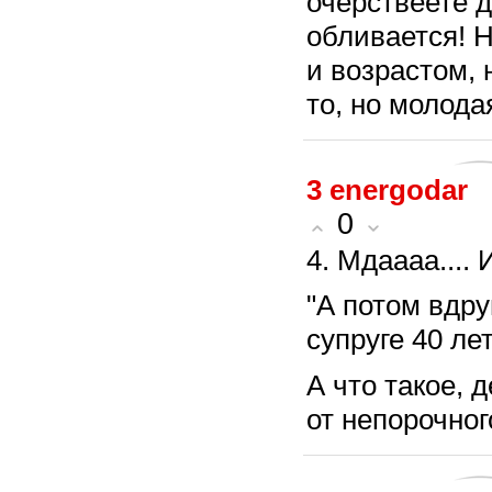
очерствеете 
обливается! Н
и возрастом, н
то, но молодая
3
energodar
0
4. Мдаааа....
"А потом вдруг
супруге 40 лет
А что такое, 
от непорочног