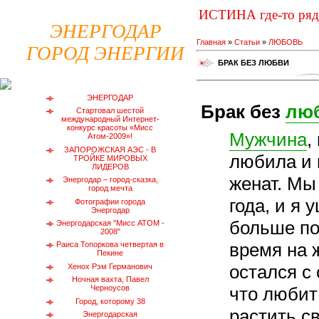
ИСТИНА где-то ря
ЭНЕРГОДАР
Главная
»
Статьи
»
ЛЮБОВЬ
ГОРОД ЭНЕРГИИ
БРАК БЕЗ ЛЮБВИ
ЭНЕРГОДАР
Брак без
лю
Стартовал шестой
международный Интернет-
конкурс красоты «Мисс
Мужчина
,
Атом-2009»!
ЗАПОРОЖСКАЯ АЭС - В
любила и 
ТРОЙКЕ МИРОВЫХ
ЛИДЕРОВ
женат. Мы
Энергодар – город-сказка,
город мечта
года, и я у
Фотографии города
Энергодар
больше по
Энергодарская "Мисс АТОМ -
2008"
время на 
Раиса Топоркова четвертая в
Пекине
остался с 
Хенох Рэм Германович
Ночная вахта, Павел
что любит
Черноусов
Город, которому 38
растить св
Энергодарская