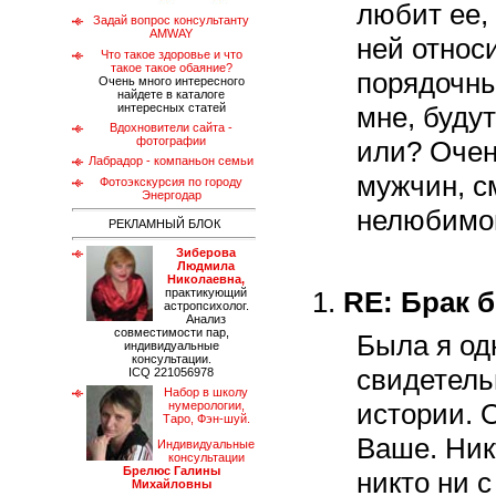
любит ее,
Задай вопрос консультанту
AMWAY
ней относ
Что такое здоровье и что
такое такое обаяние?
порядочны
Очень много интересного
найдете в каталоге
интересных статей
мне, буду
Вдохновители сайта -
фотографии
или? Очен
Лабрадор - компаньон семьи
мужчин, с
Фотоэкскурсия по городу
Энергодар
нелюбимо
РЕКЛАМНЫЙ БЛОК
Зиберова
Людмила
Николаевна,
1.
RE: Брак 
практикующий
астропсихолог.
Анализ
совместимости пар,
Была я о
индивидуальные
консультации.
свидетель
ICQ 221056978
Набор в школу
истории. 
нумерологии,
Таро, Фэн-шуй.
Ваше. Ник
Индивидуальные
консультации
Брелюс Галины
никто ни с
Михайловны