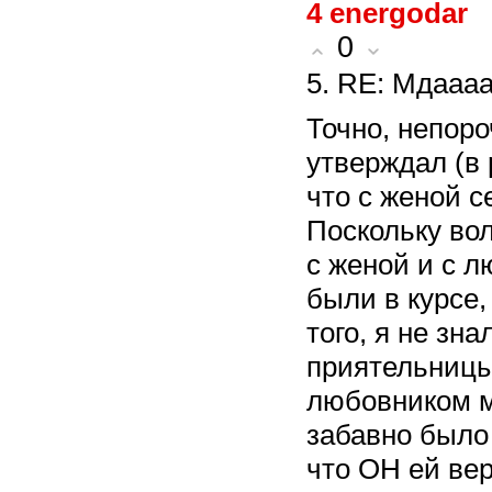
4
energodar
0
5. RE: Мдаааа.
Точно, непор
утверждал (в 
что с женой с
Поскольку во
с женой и с 
были в курсе,
того, я не зн
приятельницы
любовником м
забавно было
что ОН ей вер