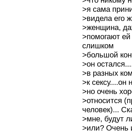
>что никому не
>я сама прин
>видела его ж
>женщина, да
>помогают ей 
слишком
>большой конт
>он остался...
>в разных ко
>к сексу....он
>но очень хор
>относится (
человек)... С
>мне, будут л
>или? Очень 