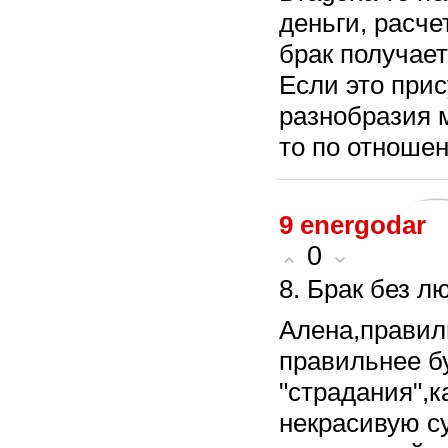
деньги, расче
брак получаетс
Если это прис
разнобразия 
то по отношени
9
energodar
0
8. Брак без л
Алена,правил
правильнее бу
"страдания",к
некрасивую су