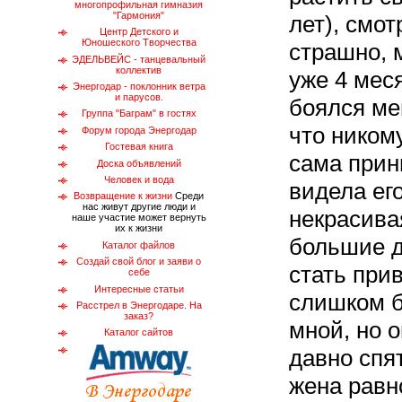
многопрофильная гимназия
"Гармония"
лет), смот
Центр Детского и
Юношеского Творчества
страшно, 
ЭДЕЛЬВЕЙС - танцевальный
коллектив
уже 4 меся
Энергодар - поклонник ветра
и парусов.
боялся ме
Группа "Баграм" в гостях
что никому
Форум города Энергодар
Гостевая книга
сама прин
Доска объявлений
Человек и вода
видела его
Возвращение к жизни
Среди
нас живут другие люди и
некрасива
наше участие может вернуть
их к жизни
большие д
Каталог файлов
Создай свой блог и заяви о
стать при
себе
Интересные статьи
слишком б
Расстрел в Энергодаре. На
заказ?
мной, но о
Каталог сайтов
давно спя
жена равно