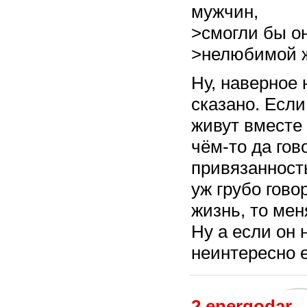
мужчин,
>смогли бы о
>нелюбимой 
Ну, наверное
сказано. Если
живут вместе 
чём-то да гов
привязанност
уж грубо гово
жизнь, то мен
Ну а если он 
неинтересно е
2
energodar