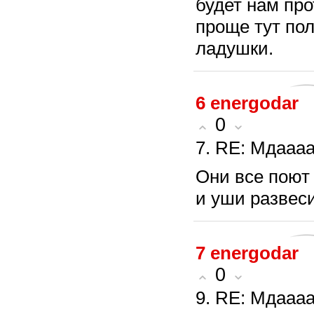
будет нам про
проще тут пол
ладушки.
6
energodar
0
7. RE: Мдаааа
Они все поют 
и уши развес
7
energodar
0
9. RE: Мдаааа