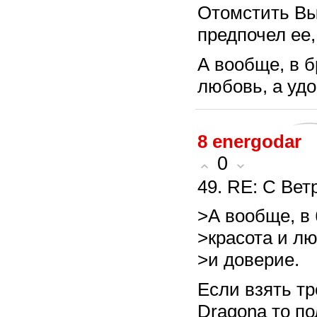
Отомстить Вы 
предпочел ее,
А вообще, в б
любовь, а удо
8
energodar
0
49. RE: С Вет
>А вообще, в 
>красота и лю
>и доверие.
Если взять тр
Dragona то по