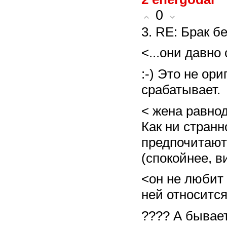
0
3. RE: Брак 
<...они давно
:-) Это не ор
срабатывает.
< жена равноду
Как ни стран
предпочитают
(спокойнее, в
<он не любит 
ней относитс
???? А бывае