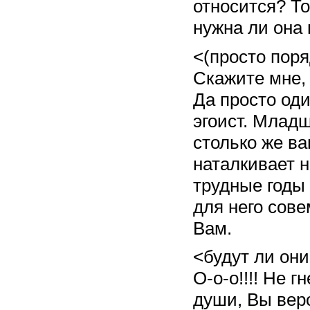
относится? То
нужна ли она 
<(просто поря
Скажите мне,
Да просто од
эгоист. Младш
столько же в
наталкивает 
трудные годы
для него сове
Вам.
<будут ли они
О-о-о!!!! Не г
души, Вы веро