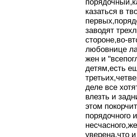
порядочный,ка
казаться в тв
первых,поряд
заводят трех
стороне,во-в
любовнице л
жен и "всепо
детям,есть ещ
третьих,четве
деле все хотя
влезть и задн
этом покорчит
порядочного 
несчасного,ж
уверена,что и