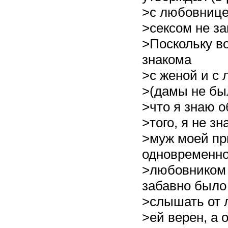
>с любовницей
>сексом не за
>Поскольку в
знакома
>с женой и с
>(дамы не был
>что я знаю о
>того, я не зн
>муж моей п
одновременно
>любовником 
забавно было
>слышать от 
>ей верен, а 