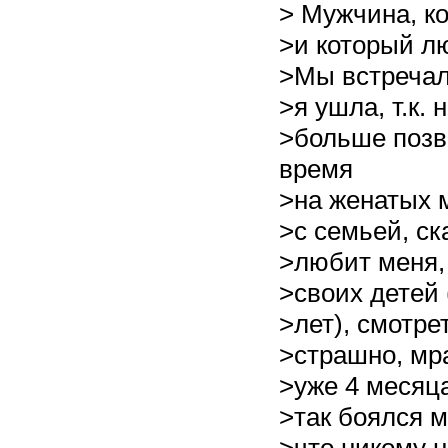
> Мужчина, к
>и который лю
>Мы встречали
>я ушла, т.к. 
>больше позв
время
>на женатых 
>с семьей, ск
>любит меня, 
>своих детей 
>лет), смотре
>страшно, мра
>уже 4 месяца
>так боялся м