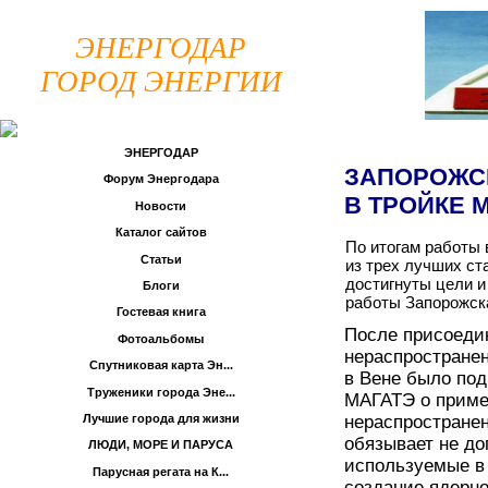
ЭНЕРГОДАР
ГОРОД ЭНЕРГИИ
ЭНЕРГОДАР
ЗАПОРОЖСК
Форум Энергодара
В ТРОЙКЕ 
Новости
Каталог сайтов
По итогам работы 
Статьи
из трех лучших ст
достигнуты цели и
Блоги
работы Запорожск
Гостевая книга
После присоедин
Фотоальбомы
нераспространен
Спутниковая карта Эн...
в Вене было по
Труженики города Эне...
МАГАТЭ о примен
нераспространен
Лучшие города для жизни
обязывает не до
ЛЮДИ, МОРЕ И ПАРУСА
используемые в
Парусная регата на К...
создание ядерно