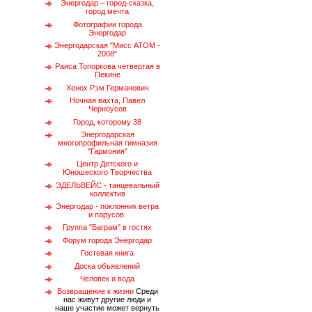
Энергодар – город-сказка,
город мечта
Фотографии города
Энергодар
Энергодарская "Мисс АТОМ -
2008"
Раиса Топоркова четвертая в
Пекине
Хенох Рэм Германович
Ночная вахта, Павел
Черноусов
Город, которому 38
Энергодарская
многопрофильная гимназия
"Гармония"
Центр Детского и
Юношеского Творчества
ЭДЕЛЬВЕЙС - танцевальный
коллектив
Энергодар - поклонник ветра
и парусов.
Группа "Баграм" в гостях
Форум города Энергодар
Гостевая книга
Доска объявлений
Человек и вода
Возвращение к жизни
Среди
нас живут другие люди и
наше участие может вернуть