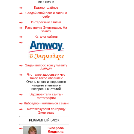
их к жизни
Каталог файлов
Создай свой блог и заяви о
себе
Интересные статьи
Расстрел в Энергодаре. На
заказ?
Каталог сайтов
Задай вопрос консультанту
AMWAY
Что такое здоровье и что
такое такое обаяние?
Очень много интересного
найдете в каталоге
интересных статей
Вдохновители сайта -
фотографии
Лабрадор - компаньон семьи
Фотоэкскурсия по городу
Энергодар
РЕКЛАМНЫЙ БЛОК
Зиберова
Людмила