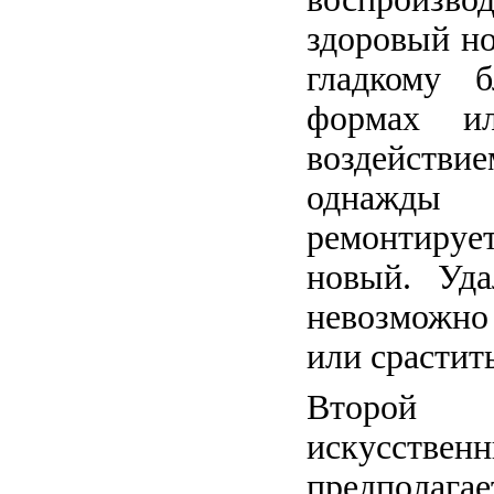
здоровый но
гладкому б
формах и
воздействие
однажд
ремонтирует
новый. Уда
невозможно
или срастит
Второй 
искусст
предполаг