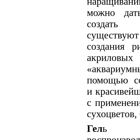
наращиван
можно дат
создать 
существую
создания р
акриловых
«аквариум
помощью с
и красивейш
с применени
сухоцветов, 
Гел
ь та
воспроиз