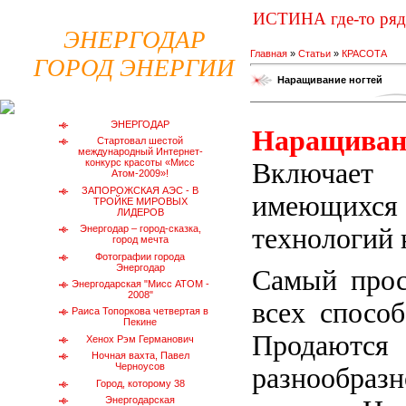
ИСТИНА где-то ря
ЭНЕРГОДАР
Главная
»
Статьи
»
КРАСОТА
ГОРОД ЭНЕРГИИ
Наращивание ногтей
ЭНЕРГОДАР
Наращиван
Стартовал шестой
международный Интернет-
конкурс красоты «Мисс
Включает
Атом-2009»!
ЗАПОРОЖСКАЯ АЭС - В
имеющихся 
ТРОЙКЕ МИРОВЫХ
ЛИДЕРОВ
технологий 
Энергодар – город-сказка,
город мечта
Фотографии города
Энергодар
Самый прос
Энергодарская "Мисс АТОМ -
2008"
всех спосо
Раиса Топоркова четвертая в
Пекине
Продаются
Хенох Рэм Германович
Ночная вахта, Павел
Черноусов
разнообра
Город, которому 38
Энергодарская