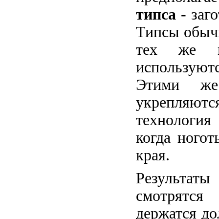
типса
- заг
Типсы обычн
тех же м
используютс
Этими же
укрепляю
технология
когда ногот
края.
Результаты
смотрятс
держатся дол