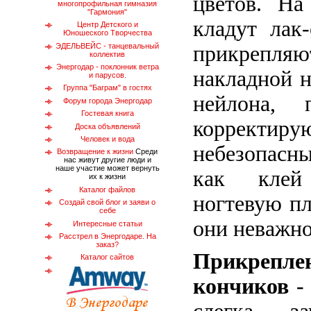
цветов. На
многопрофильная гимназия
"Гармония"
кладут лак-
Центр Детского и
Юношеского Творчества
ЭДЕЛЬВЕЙС - танцевальный
прикреп
коллектив
Энергодар - поклонник ветра
накладной н
и парусов.
Группа "Баграм" в гостях
нейлона, 
Форум города Энергодар
Гостевая книга
корректи
Доска объявлений
Человек и вода
небезопасны
Возвращение к жизни
Среди
нас живут другие люди и
наше участие может вернуть
как клей
их к жизни
Каталог файлов
ногтевую пл
Создай свой блог и заяви о
себе
они неважно
Интересные статьи
Расстрел в Энергодаре. На
заказ?
Прикрепле
Каталог сайтов
кончиков
- 