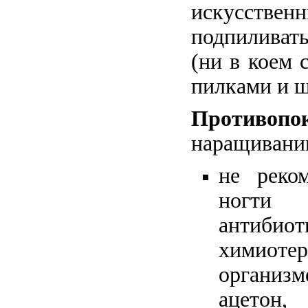
искусств
подпилива
(ни в коем 
пилками и 
Противопо
наращивани
не реко
ногти
анти
химиотер
организм
ацетон