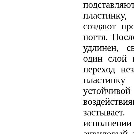
подставл
пластинку
создают пр
ногтя. Посл
удлинен, с
один слой 
переход не
пластинк
устойчи
воздейств
застывает
исполнени
акриловый 