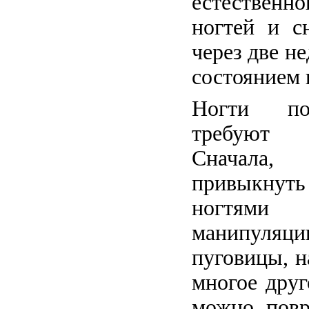
естествен
ногтей и с
через две не
состоянием 
Ногти по
требуют
Сначала,
привыкну
ногтями 
манипуля
пуговицы, н
многое друг
можно повр