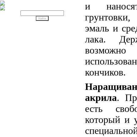
и нанося
грунтовки,
эмаль и сре
лака. Дер
возмож
использов
кончиков.
Наращив
акрила
. Пр
есть своб
который и 
специальн