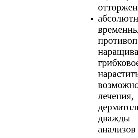
отторжен
абсол
временн
против
наращ
грибково
нараст
возможн
лечени
дермато
дважд
анализов