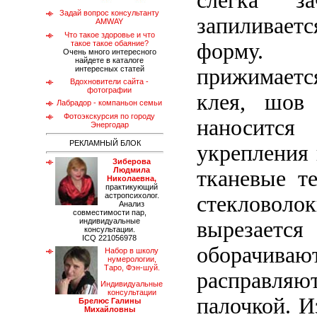
слегка за
Задай вопрос консультанту
запиливаетс
AMWAY
Что такое здоровье и что
такое такое обаяние?
форму. З
Очень много интересного
найдете в каталоге
интересных статей
прижимает
Вдохновители сайта -
фотографии
клея, шов
Лабрадор - компаньон семьи
Фотоэкскурсия по городу
наносится
Энергодар
РЕКЛАМНЫЙ БЛОК
укрепления 
Зиберова
Людмила
тканевые те
Николаевна,
практикующий
астропсихолог.
стекловоло
Анализ
совместимости пар,
индивидуальные
вырезаетс
консультации.
ICQ 221056978
оборачив
Набор в школу
нумерологии,
Таро, Фэн-шуй.
расправ
Индивидуальные
консультации
палочкой. И
Брелюс Галины
Михайловны