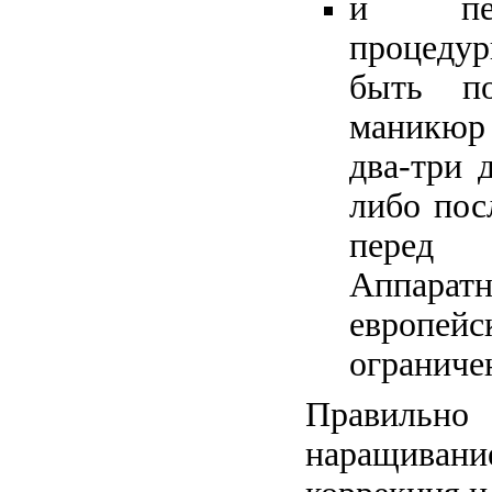
и пер
процедур
быть по
маникюр 
два-три 
либо пос
перед
Аппара
европейс
ограниче
Правиль
наращиван