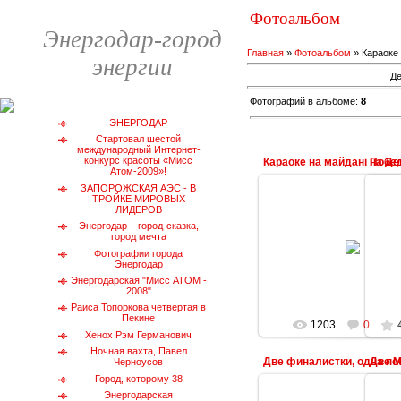
Фотоальбом
Энергодар-город
Главная
»
Фотоальбом
» Караоке
энергии
Де
Фотографий в альбоме:
8
ЭНЕРГОДАР
Стартовал шестой
международный Интернет-
конкурс красоты «Мисс
Атом-2009»!
ЗАПОРОЖСКАЯ АЭС - В
ТРОЙКЕ МИРОВЫХ
ЛИДЕРОВ
Энергодар – город-сказка,
13.06.2010
город мечта
Фото Зиберова Людми
Фотографии города
Энергодар
energodar
Энергодарская "Мисс АТОМ -
2008"
Раиса Топоркова четвертая в
Пекине
1203
0
Хенох Рэм Германович
Ночная вахта, Павел
Черноусов
Город, которому 38
Энергодарская