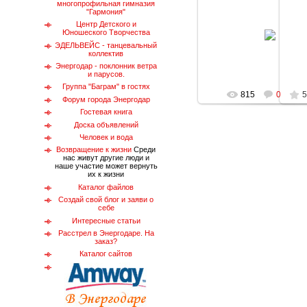
многопрофильная гимназия
"Гармония"
13.06.2010
Центр Детского и
Юношеского Творчества
Фото Зиберова Людми
ЭДЕЛЬВЕЙС - танцевальный
energodar
коллектив
Энергодар - поклонник ветра
и парусов.
Группа "Баграм" в гостях
815
0
5
Форум города Энергодар
Гостевая книга
Доска объявлений
Человек и вода
Возвращение к жизни
Среди
нас живут другие люди и
наше участие может вернуть
их к жизни
Каталог файлов
Создай свой блог и заяви о
себе
Интересные статьи
Расстрел в Энергодаре. На
заказ?
Каталог сайтов