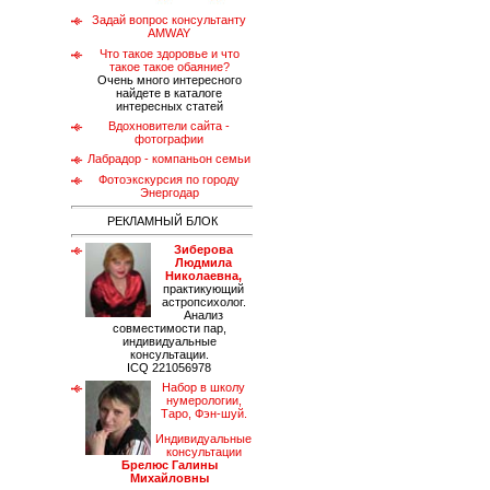
Задай вопрос консультанту
AMWAY
Что такое здоровье и что
такое такое обаяние?
Очень много интересного
найдете в каталоге
интересных статей
Вдохновители сайта -
фотографии
Лабрадор - компаньон семьи
Фотоэкскурсия по городу
Энергодар
РЕКЛАМНЫЙ БЛОК
Зиберова
Людмила
Николаевна,
практикующий
астропсихолог.
Анализ
совместимости пар,
индивидуальные
консультации.
ICQ 221056978
Набор в школу
нумерологии,
Таро, Фэн-шуй.
Индивидуальные
консультации
Брелюс Галины
Михайловны